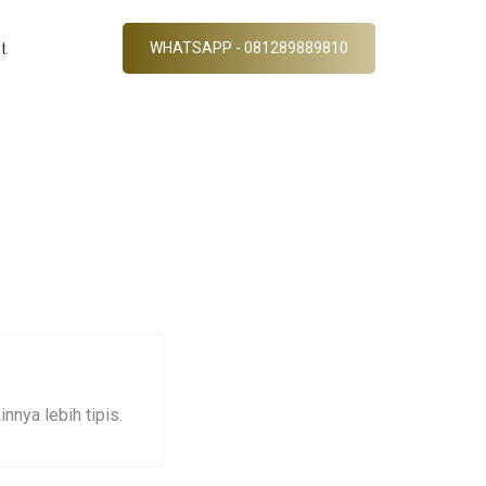
t
WHATSAPP - 081289889810
nya lebih tipis.